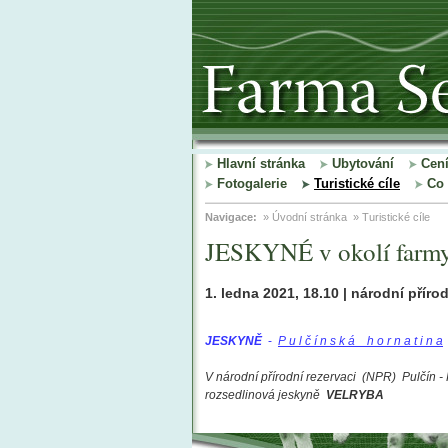
Hlavní stránka
Ubytování
Cen
Fotogalerie
Turistické cíle
Co 
Navigace:
»
Úvodní stránka
»
Turistické cíle
JESKYNÉ v okolí farmy
1. ledna 2021, 18.10 | národní příro
J
ESKYNĚ
-
P u l č í n s k á h o r n a t i n a
V národní přírodní rezervaci (NPR) Pulčín
rozsedlinová jeskyně
VELRYBA