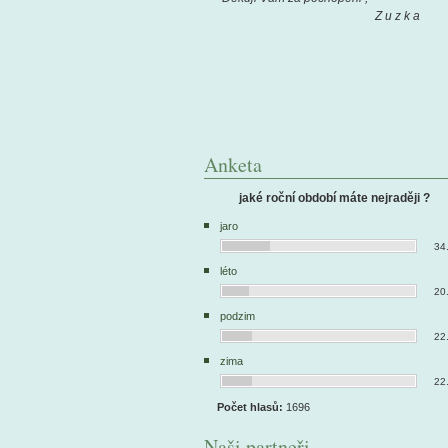
Z u z k a
Anketa
jaké roční období máte nejraději ?
jaro
34
léto
20
podzim
22
zima
22
Počet hlasů:
1696
Naši partneři