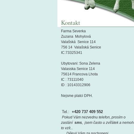
Kontakt
Farma Severka
Zuzana Mohylová
Valašská Senice 114
756 14 Valašská Senice
IC:73325341
Ubytovani: Sona Zelena
Valasska Senice 114
75614 Francova Lhota
IC : 73111040
ID : 10143312906
Nejsme platci DPH.
Tel.:
+420 737 409 552
Pokud Vám nezvednu telefon, prosím o
zaslání
sms
, jsem často u zvířátek a nemo
to vzít...
Děkuji Vám za pochopeni ,