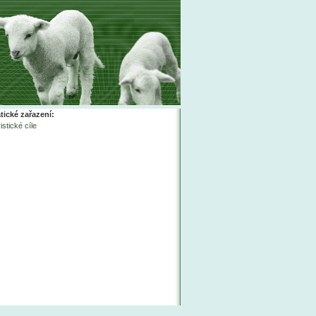
ické zařazení:
istické cíle