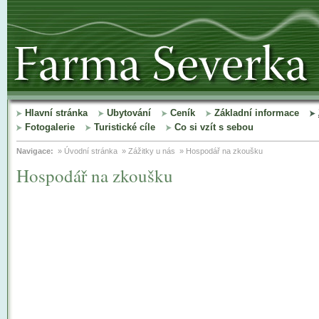
Hlavní stránka
Ubytování
Ceník
Základní informace
Fotogalerie
Turistické cíle
Co si vzít s sebou
Navigace:
»
Úvodní stránka
»
Zážitky u nás
»
Hospodář na zkoušku
Hospodář na zkoušku